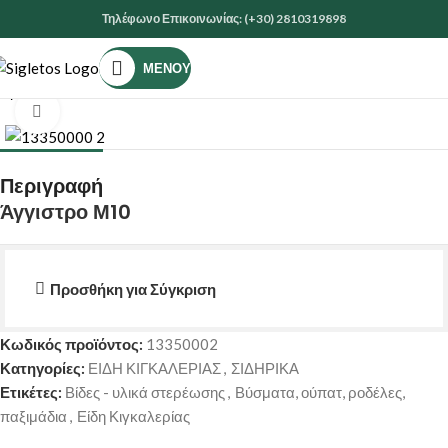
Τηλέφωνο Επικοινωνίας: (+30) 2810319898
ΜΕΝΟΎ
Αρχική σελίδα
ΕΙΔΗ ΚΙΓΚΑΛΕΡΙΑΣ
ΣΙΔΗΡΙΚΑ
Κάντε κλικ για μεγέθυνση
Περιγραφή
Άγγιστρο Μ10
Προσθήκη για Σύγκριση
Κωδικός προϊόντος:
13350002
Κατηγορίες:
ΕΙΔΗ ΚΙΓΚΑΛΕΡΙΑΣ
,
ΣΙΔΗΡΙΚΑ
Ετικέτες:
Βίδες - υλικά στερέωσης
,
Βύσματα, ούπατ, ροδέλες,
παξιμάδια
,
Είδη Κιγκαλερίας