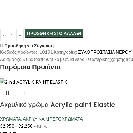
ΠΡΟΣΘΉΚΗ ΣΤΟ ΚΑΛΆΘΙ
Προσθήκη για Σύγκριση
Κωδικός προϊόντος:
10191
Κατηγορίες:
ΞΥΛΟΠΡΟΣΤΑΣΙΑ ΝΕΡΟΥ
,
Αδιάβροχο & υδατοαπωθητικό βερνίκι νερού εξωτερικής χρήσης aq
Παρόμοια Προϊόντα
Ακρυλικό χρώμα Acrylic paint Elastic
ΧΡΩΜΑΤΑ
,
ΑΚΡΥΛΙΚΑ ΜΠΕΤΟΧΡΩΜΑΤΑ
32,95
€
–
92,25
€
+ Φ.Π.Α.
Επιλογή