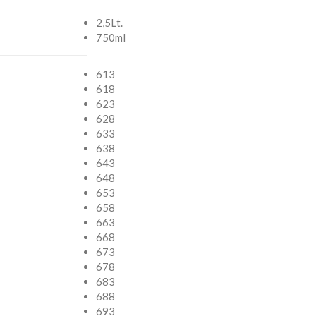
2,5Lt.
750ml
613
618
623
628
633
638
643
648
653
658
663
668
673
678
683
688
693