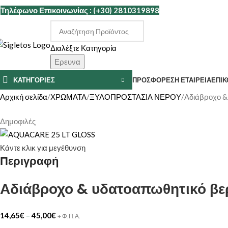
Τηλέφωνο Επικοινωνίας : (+30) 2810319898
Διαλέξτε Κατηγορία
Ερευνα
ΚΑΤΗΓΟΡΙΕΣ
ΠΡΟΣΦΟΡΕΣ
Η ΕΤΑΙΡΕΊΑ
ΕΠΙΚ
Αρχική σελίδα
ΧΡΩΜΑΤΑ
ΞΥΛΟΠΡΟΣΤΑΣΙΑ ΝΕΡΟΥ
Αδιάβροχο &
Δημοφιλές
Κάντε κλικ για μεγέθυνση
Περιγραφή
Αδιάβροχο & υδατοαπωθητικό βε
14,65
€
–
45,00
€
+ Φ.Π.Α.