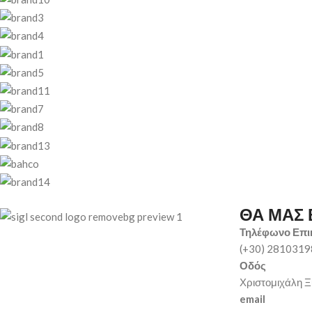
ΘΑ ΜΑΣ 
Τηλέφωνο Επι
(+30) 281031
Οδός
Χριστομιχάλη Ξ
email