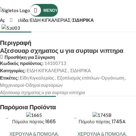
Τηλέφωνο Επικοινωνίας: (+30) 2810319898
ΜΕΝΟΎ
Αρχική σελίδα
ΕΙΔΗ ΚΙΓΚΑΛΕΡΙΑΣ
ΣΙΔΗΡΙΚΑ
Κάντε κλικ για μεγέθυνση
Περιγραφή
Αξεσουαρ σχηματος u για συρταρι νιπτηρα
Προσθήκη για Σύγκριση
Κωδικός προϊόντος:
14100713
Κατηγορίες:
ΕΙΔΗ ΚΙΓΚΑΛΕΡΙΑΣ
,
ΣΙΔΗΡΙΚΑ
Ετικέτες:
Είδη Κιγκαλερίας
,
Εξοπλισμός επίπλων-Οργάνωση
,
Μηχανισμοί-Οδηγοί συρταριών
Αξεσουαρ σχηματος u για συρταρι νιπτηρα
Παρόμοια Προϊόντα
Πόμολο πόρτας 1665
Πόμολο πόρτας 1745A
ΧΕΡΟΥΛΙΑ & ΠΟΜΟΛΑ
,
ΧΕΡΟΥΛΙΑ & ΠΟΜΟΛΑ
,