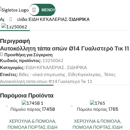
Τηλέφωνο Επικοινωνίας: (+30) 2810319898
ΜΕΝΟΎ
Αρχική σελίδα
ΕΙΔΗ ΚΙΓΚΑΛΕΡΙΑΣ
ΣΙΔΗΡΙΚΑ
Κάντε κλικ για μεγέθυνση
Περιγραφή
Αυτοκόλλητη τάπα οπών Ø14 Γυαλιστερό Τικ 11
Προσθήκη για Σύγκριση
Κωδικός προϊόντος:
13250062
Κατηγορίες:
ΕΙΔΗ ΚΙΓΚΑΛΕΡΙΑΣ
,
ΣΙΔΗΡΙΚΑ
Ετικέτες:
Βίδες - υλικά στερέωσης
,
Είδη Κιγκαλερίας
,
Τάπες
Αυτοκόλλητη τάπα οπών Φ14 Γυαλιστερό Τικ 11
Παρόμοια Προϊόντα
Πόμολο πόρτας 1745B
Πόμολο πόρτας 1765
ΧΕΡΟΥΛΙΑ & ΠΟΜΟΛΑ
,
ΧΕΡΟΥΛΙΑ & ΠΟΜΟΛΑ
,
ΠΟΜΟΛΑ ΠΟΡΤΑΣ
,
ΕΙΔΗ
ΠΟΜΟΛΑ ΠΟΡΤΑΣ
,
ΕΙΔΗ