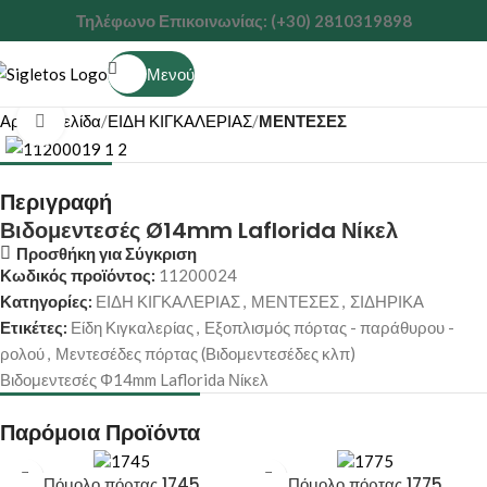
Τηλέφωνο Επικοινωνίας: (+30) 2810319898
Μενού
Αρχική σελίδα
ΕΙΔΗ ΚΙΓΚΑΛΕΡΙΑΣ
ΜΕΝΤΕΣΕΣ
Κάντε κλικ για μεγέθυνση
Περιγραφή
Βιδομεντεσές Ø14mm Laflorida Νίκελ
Προσθήκη για Σύγκριση
Κωδικός προϊόντος:
11200024
Κατηγορίες:
ΕΙΔΗ ΚΙΓΚΑΛΕΡΙΑΣ
,
ΜΕΝΤΕΣΕΣ
,
ΣΙΔΗΡΙΚΑ
Ετικέτες:
Είδη Κιγκαλερίας
,
Εξοπλισμός πόρτας - παράθυρου -
ρολού
,
Μεντεσέδες πόρτας (Βιδομεντεσέδες κλπ)
Βιδομεντεσές Φ14mm Laflorida Νίκελ
Παρόμοια Προϊόντα
Πόμολο πόρτας 1745
Πόμολο πόρτας 1775