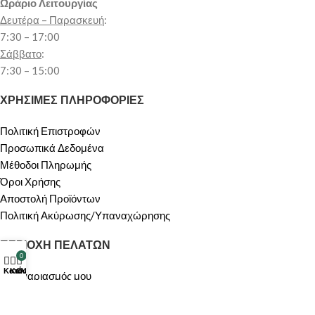
Ωράριο Λειτουργίας
Δευτέρα – Παρασκευή
:
7:30 – 17:00
Σάββατο
:
7:30 – 15:00
ΧΡΗΣΙΜΕΣ ΠΛΗΡΟΦΟΡΙΕΣ
Πολιτική Επιστροφών
Προσωπικά Δεδομένα
Μέθοδοι Πληρωμής
Όροι Χρήσης
Αποστολή Προϊόντων
Πολιτική Ακύρωσης/Υπαναχώρησης
ΠΕΡΙΟΧΗ ΠΕΛΑΤΩΝ
0
Κατάστημα
Καλάθι
Ο λογαριασμός μου
Ο λογαριασμός μου
Καλάθι