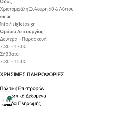
Οδός
Χριστομιχάλη Ξυλούρη 68 & Λύττου
email
info@sigletos.gr
Ωράριο Λειτουργίας
Δευτέρα – Παρασκευή
:
7:30 – 17:00
Σάββατο
:
7:30 – 15:00
ΧΡΗΣΙΜΕΣ ΠΛΗΡΟΦΟΡΙΕΣ
Πολιτική Επιστροφών
Προσωπικά Δεδομένα
0
Μέθοδοι Πληρωμής
Κατάστημα
Καλάθι
Ο λογαριασμός μου
Όροι Χρήσης
Αποστολή Προϊόντων
Πολιτική Ακύρωσης/Υπαναχώρησης
ΠΕΡΙΟΧΗ ΠΕΛΑΤΩΝ