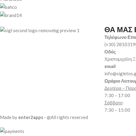
ΘΑ ΜΑΣ 
Τηλέφωνο Επι
(+30) 281031
Οδός
Χριστομιχάλη Ξ
email
info@sigletos.
Ωράριο Λειτου
Δευτέρα – Παρ
7:30 – 17:00
Σάββατο
:
7:30 – 15:00
Made by
enter2apps
- @All rights reserved