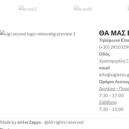
ΘΑ ΜΑΣ 
Τηλέφωνο Επι
(+30) 281031
Οδός
Χριστομιχάλη Ξ
email
info@sigletos.
Ωράριο Λειτου
Δευτέρα – Παρ
7:30 – 17:00
Σάββατο
:
7:30 – 15:00
Made by
enter2apps
- @All rights reserved