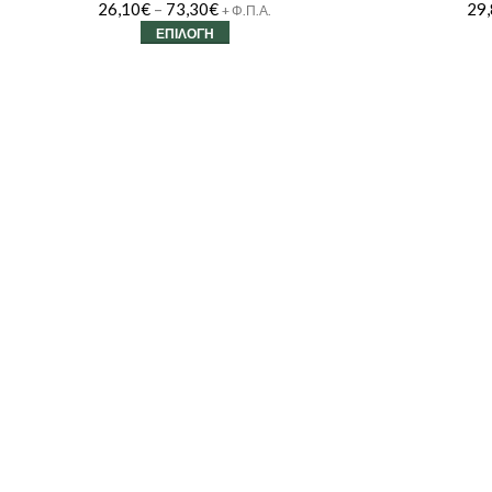
26,10
€
–
73,30
€
29
+ Φ.Π.Α.
ΕΠΙΛΟΓΉ