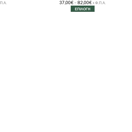
37,00
€
–
82,00
€
.Π.Α.
+ Φ.Π.Α.
ΕΠΙΛΟΓΉ