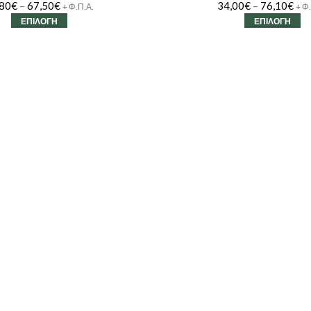
,80
€
–
67,50
€
34,00
€
–
76,10
€
+ Φ.Π.Α.
+ Φ
ΕΠΙΛΟΓΉ
ΕΠΙΛΟΓΉ