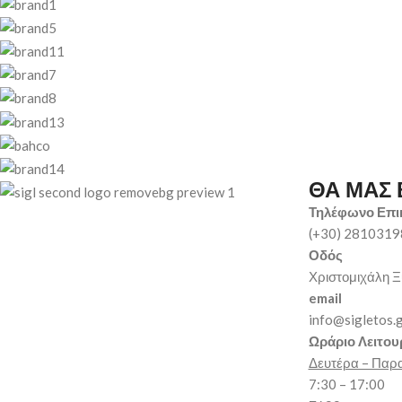
ΘΑ ΜΑΣ 
Τηλέφωνο Επι
(+30) 281031
Οδός
Χριστομιχάλη Ξ
email
info@sigletos.
Ωράριο Λειτου
Δευτέρα – Παρ
7:30 – 17:00