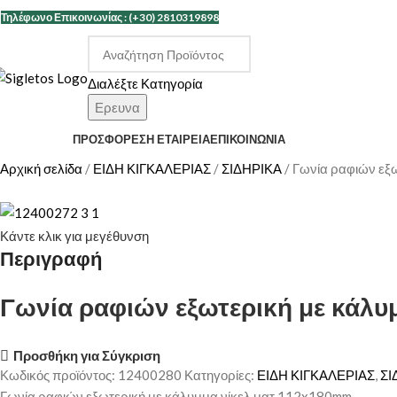
Τηλέφωνο Επικοινωνίας : (+30) 2810319898
Διαλέξτε Κατηγορία
Ερευνα
ΑΤΗΓΟΡΙΕΣ
ΠΡΟΣΦΟΡΕΣ
Η ΕΤΑΙΡΕΊΑ
ΕΠΙΚΟΙΝΩΝΊΑ
Αρχική σελίδα
ΕΙΔΗ ΚΙΓΚΑΛΕΡΙΑΣ
ΣΙΔΗΡΙΚΑ
Γωνία ραφιών εξ
Κάντε κλικ για μεγέθυνση
Περιγραφή
Γωνία ραφιών εξωτερική με κάλυ
Προσθήκη για Σύγκριση
Κωδικός προϊόντος:
12400280
Κατηγορίες:
ΕΙΔΗ ΚΙΓΚΑΛΕΡΙΑΣ
,
ΣΙ
Γωνία ραφιών εξωτερική με κάλυμμα νίκελ ματ 112x180mm