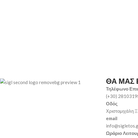
ΘΑ ΜΑΣ 
Τηλέφωνο Επι
(+30) 281031
Οδός
Χριστομιχάλη Ξ
email
info@sigletos.
Ωράριο Λειτου