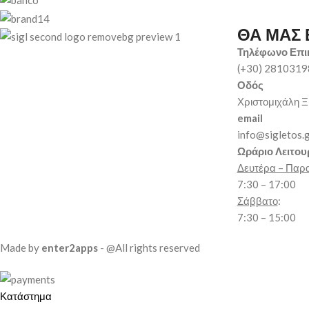
ΘΑ ΜΑΣ 
Τηλέφωνο Επι
(+30) 281031
Οδός
Χριστομιχάλη Ξ
email
info@sigletos.
Ωράριο Λειτου
Δευτέρα – Παρ
7:30 – 17:00
Σάββατο
:
7:30 – 15:00
Made by
enter2apps
- @All rights reserved
Κατάστημα