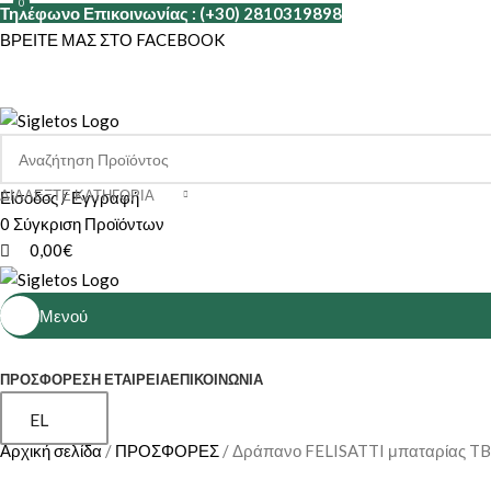
0
0
Τηλέφωνο Επικοινωνίας : (+30) 2810319898
ΒΡΕΙΤΕ ΜΑΣ ΣΤΟ FACEBOOK
ΔΙΑΛΈΞΤΕ ΚΑΤΗΓΟΡΊΑ
Είσοδος / Εγγραφή
0
Σύγκριση Προϊόντων
0,00
€
Μενού
ΚΑΤΗΓΟΡΙΕΣ
ΠΡΟΣΦΟΡΕΣ
Η ΕΤΑΙΡΕΊΑ
ΕΠΙΚΟΙΝΩΝΊΑ
EL
Αρχική σελίδα
ΠΡΟΣΦΟΡΕΣ
Δράπανο FELISATTI μπαταρίας TB