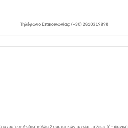
Τηλέφωνο Επικοινωνίας: (+30) 2810319898
κά ισχυρή εποξειδική κόλλα 2 συστατικών ταχείας πήξεως 5’ – ιδα