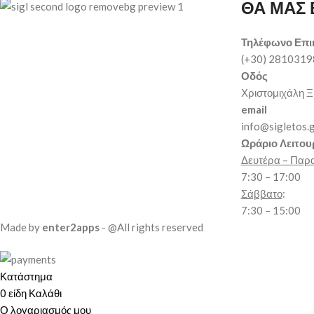
ΘΑ ΜΑΣ 
Τηλέφωνο Επι
(+30) 281031
Οδός
Χριστομιχάλη Ξ
email
info@sigletos.
Ωράριο Λειτου
Δευτέρα – Παρ
7:30 – 17:00
Σάββατο
:
7:30 – 15:00
Made by
enter2apps
- @All rights reserved
Κατάστημα
0
είδη
Καλάθι
Ο λογαριασμός μου