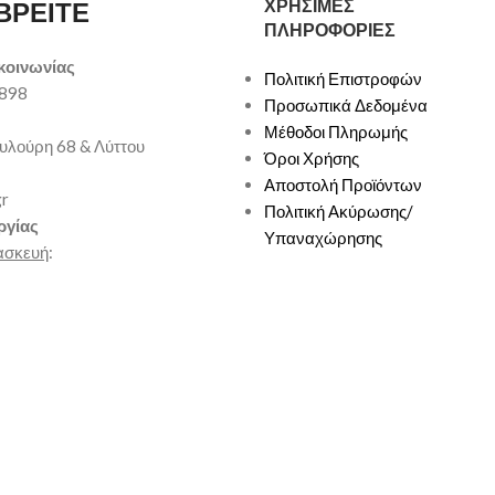
ΧΡΗΣΙΜΕΣ
ΒΡΕΙΤΕ
ΠΛΗΡΟΦΟΡΙΕΣ
κοινωνίας
Πολιτική Επιστροφών
9898
Προσωπικά Δεδομένα
Μέθοδοι Πληρωμής
υλούρη 68 & Λύττου
Όροι Χρήσης
Αποστολή Προϊόντων
gr
Πολιτική Ακύρωσης/
ργίας
Υπαναχώρησης
ασκευή
: