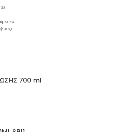
 σε
ιρετικά
ιάβροχη
ΩΣΗΣ 700 ml
ML S911