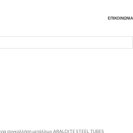
ΕΠΙΚΟΙΝΩΝΊΑ
νική για συγκολλήση μετάλλων ARALDITE STEEL TUBES