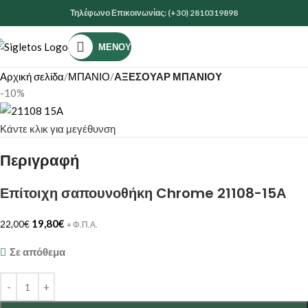
Τηλέφωνο Επικοινωνίας: (+30) 2810319898
ΜΕΝΟΎ
Αρχική σελίδα
ΜΠΑΝΙΟ
ΑΞΕΣΟΥΑΡ ΜΠΑΝΙΟΥ
-10%
Κάντε κλικ για μεγέθυνση
Περιγραφή
Επίτοιχη σαπουνοθήκη Chrome 21108-15Α
19,80
€
22,00
€
+ Φ.Π.Α.
Σε απόθεμα