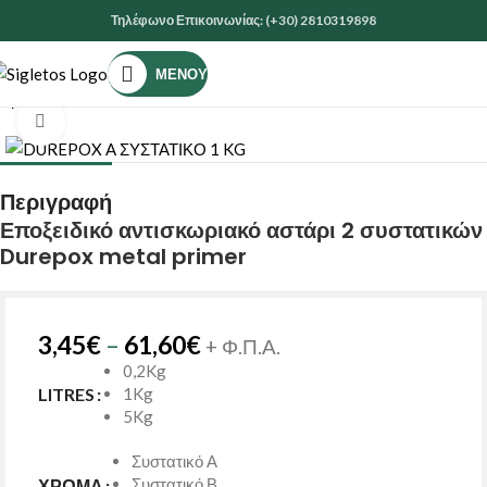
Τηλέφωνο Επικοινωνίας: (+30) 2810319898
ΜΕΝΟΎ
Αρχική σελίδα
ΧΡΩΜΑΤΑ
ΕΙΔΙΚΑ ΠΡΟΙΟΝΤΑ
Κάντε κλικ για μεγέθυνση
Περιγραφή
Εποξειδικό αντισκωριακό αστάρι 2 συστατικών
Durepox metal primer
3,45
€
–
61,60
€
+ Φ.Π.Α.
0,2Kg
1Kg
LITRES
5Kg
Συστατικό Α
Συστατικό Β
ΧΡΏΜΑ