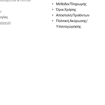
υλούρη 68 & Λύττου
Μέθοδοι Πληρωμής
Όροι Χρήσης
gr
Αποστολή Προϊόντων
ργίας
Πολιτική Ακύρωσης/
ασκευή
:
Υπαναχώρησης