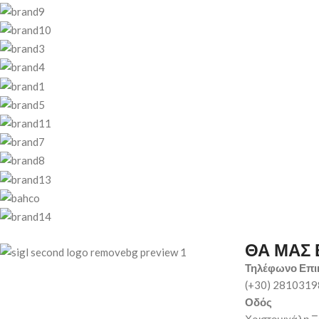
ΘΑ ΜΑΣ 
Τηλέφωνο Επι
(+30) 281031
Οδός