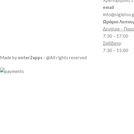
Χριστομιχάλη Ξ
email
info@sigletos.
Ωράριο Λειτου
Δευτέρα – Παρ
7:30 – 17:00
Σάββατο
:
7:30 – 15:00
Made by
enter2apps
- @All rights reserved