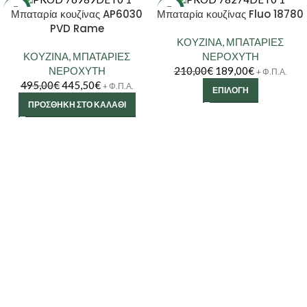
-10%
-10%
Μπαταρία κουζίνας AP6030
Μπαταρία κουζίνας Fluo 18780
PVD Rame
ΚΟΥΖΙΝΑ
,
ΜΠΑΤΑΡΙΕΣ
ΚΟΥΖΙΝΑ
,
ΜΠΑΤΑΡΙΕΣ
ΝΕΡΟΧΥΤΗ
ΝΕΡΟΧΥΤΗ
210,00
€
189,00
€
+ Φ.Π.Α.
495,00
€
445,50
€
+ Φ.Π.Α.
ΕΠΙΛΟΓΉ
ΠΡΟΣΘΉΚΗ ΣΤΟ ΚΑΛΆΘΙ