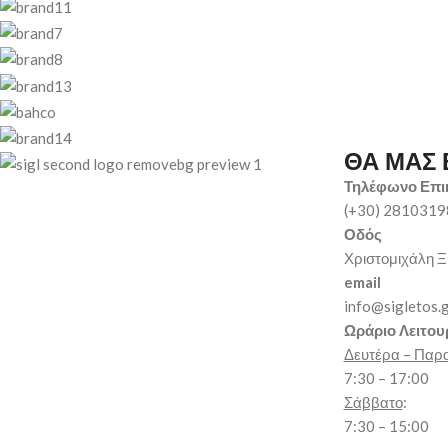
ΘΑ ΜΑΣ 
Τηλέφωνο Επι
(+30) 281031
Οδός
Χριστομιχάλη Ξ
email
info@sigletos.
Ωράριο Λειτου
Δευτέρα – Παρ
7:30 – 17:00
Σάββατο
:
7:30 – 15:00