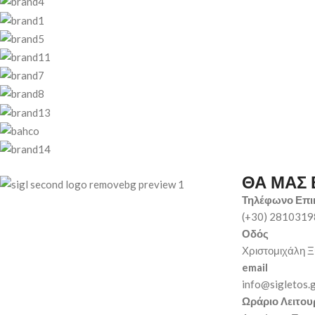
ΘΑ ΜΑΣ 
Τηλέφωνο Επι
(+30) 281031
Οδός
Χριστομιχάλη Ξ
email
info@sigletos.
Ωράριο Λειτου