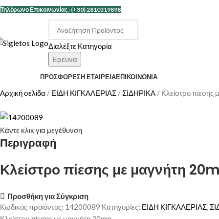
Τηλέφωνο Επικοινωνίας : (+30) 2810319898
Διαλέξτε Κατηγορία
Ερευνα
ΑΤΗΓΟΡΙΕΣ
ΠΡΟΣΦΟΡΕΣ
Η ΕΤΑΙΡΕΊΑ
ΕΠΙΚΟΙΝΩΝΊΑ
Αρχική σελίδα
ΕΙΔΗ ΚΙΓΚΑΛΕΡΙΑΣ
ΣΙΔΗΡΙΚΑ
Κλείστρο πίεσης 
Κάντε κλικ για μεγέθυνση
Περιγραφή
Κλείστρο πίεσης με μαγνήτη 2
Προσθήκη για Σύγκριση
Κωδικός προϊόντος:
14200089
Κατηγορίες:
ΕΙΔΗ ΚΙΓΚΑΛΕΡΙΑΣ
,
ΣΙ
Κλείστρο πίεσης με μαγνήτη 20mm