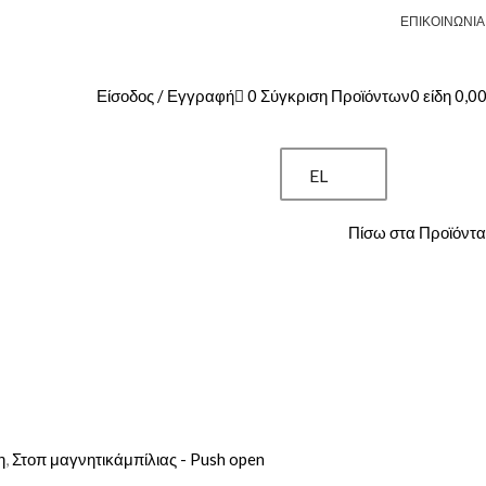
ΒΡΕΙΤΕ ΜΑΣ ΣΤΟ FACEBOOK
ΕΠΙΚΟΙΝΩΝΊΑ
0
Σύγκριση Προϊόντων
Είσοδος / Εγγραφή
0
είδη
0,0
EL
Πίσω στα Προϊόντα
η
,
Στοπ μαγνητικάμπίλιας - Push open