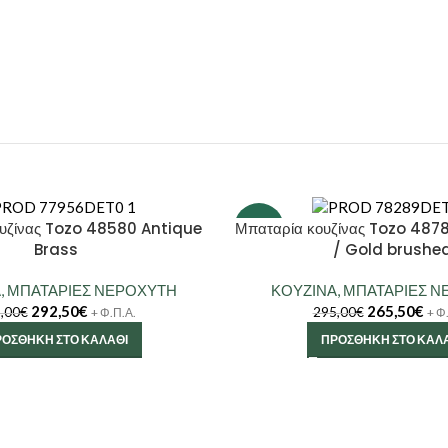
υζίνας Tozo 48580 Antique
Μπαταρία κουζίνας Tozo 487
-10%
Brass
/ Gold brushe
Α
,
ΜΠΑΤΑΡΙΕΣ ΝΕΡΟΧΥΤΗ
ΚΟΥΖΙΝΑ
,
ΜΠΑΤΑΡΙΕΣ Ν
292,50
€
265,50
€
,00
€
295,00
€
+ Φ.Π.Α.
+ Φ
ΟΣΘΉΚΗ ΣΤΟ ΚΑΛΆΘΙ
ΠΡΟΣΘΉΚΗ ΣΤΟ ΚΑΛ