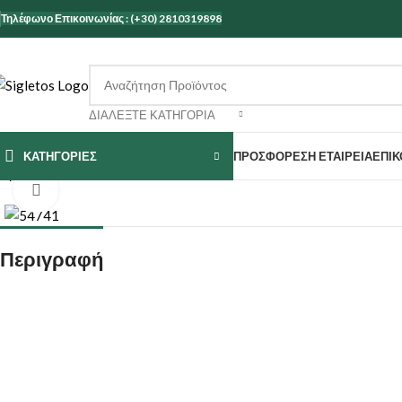
Τηλέφωνο Επικοινωνίας : (+30) 2810319898
ΔΙΑΛΈΞΤΕ ΚΑΤΗΓΟΡΊΑ
ΚΑΤΗΓΟΡΙΕΣ
ΠΡΟΣΦΟΡΕΣ
Η ΕΤΑΙΡΕΊΑ
ΕΠΙΚ
Αρχική σελίδα
ΚΟΥΖΙΝΑ
ΕΞΟΠΛΙΣΜΟΣ ΚΟΥΖΙΝΑΣ
ΚΟΥΤΑΛΟΘΗΚ
Κάντε κλικ για μεγέθυνση
Περιγραφή