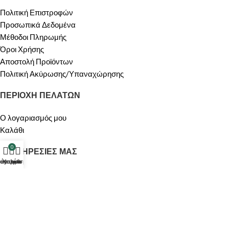
Πολιτική Επιστροφών
Προσωπικά Δεδομένα
Μέθοδοι Πληρωμής
Όροι Χρήσης
Αποστολή Προϊόντων
Πολιτική Ακύρωσης/Υπαναχώρησης
ΠΕΡΙΟΧΗ ΠΕΛΑΤΩΝ
Ο λογαριασμός μου
Καλάθι
0
ΟΙ ΥΠΗΡΕΣΙΕΣ ΜΑΣ
τάστημα
λογαριασμός μου
Καλάθι
ΠΡΟΣΦΟΡΕΣ
Σχετικά με Εμάς
Επικοινωνία
Made by
enter2apps
- @All rights reserved