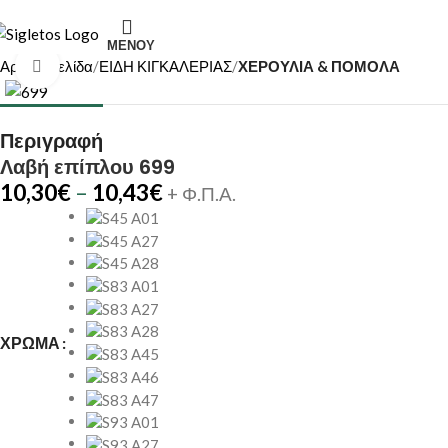
Τηλέφωνο Επικοινωνίας: (+30) 2810319898
ΜΕΝΟΎ
Αρχική σελίδα
ΕΙΔΗ ΚΙΓΚΑΛΕΡΙΑΣ
ΧΕΡΟΥΛΙΑ & ΠΟΜΟΛΑ
Κάντε κλικ για μεγέθυνση
Περιγραφή
Λαβή επίπλου 699
10,30
€
–
10,43
€
+ Φ.Π.Α.
ΧΡΏΜΑ