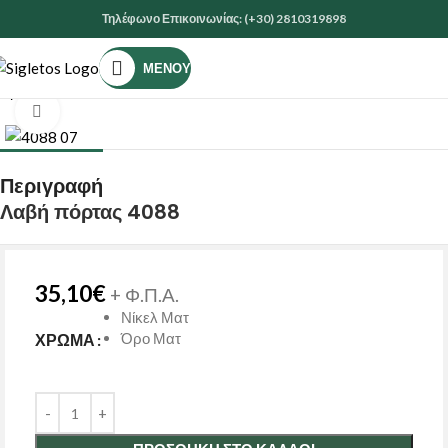
Τηλέφωνο Επικοινωνίας: (+30) 2810319898
ΜΕΝΟΎ
Αρχική σελίδα
ΕΙΔΗ ΚΙΓΚΑΛΕΡΙΑΣ
ΧΕΡΟΥΛΙΑ & ΠΟΜΟΛΑ
Κάντε κλικ για μεγέθυνση
Περιγραφή
Λαβή πόρτας 4088
35,10
€
+ Φ.Π.Α.
Νίκελ Ματ
Όρο Ματ
ΧΡΏΜΑ