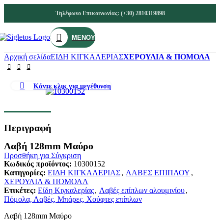
Τηλέφωνο Επικοινωνίας: (+30) 2810319898
ΜΕΝΟΎ
Αρχική σελίδα
ΕΙΔΗ ΚΙΓΚΑΛΕΡΙΑΣ
ΧΕΡΟΥΛΙΑ & ΠΟΜΟΛΑ
Κάντε κλικ για μεγέθυνση
Περιγραφή
Λαβή 128mm Μαύρο
Προσθήκη για Σύγκριση
Κωδικός προϊόντος:
10300152
Κατηγορίες:
ΕΙΔΗ ΚΙΓΚΑΛΕΡΙΑΣ
,
ΛΑΒΕΣ ΕΠΙΠΛΟΥ
,
ΧΕΡΟΥΛΙΑ & ΠΟΜΟΛΑ
Ετικέτες:
Είδη Κιγκαλερίας
,
Λαβές επίπλων αλουμινίου
,
Πόμολα, Λαβές, Μπάρες, Χούφτες επίπλων
Λαβή 128mm Μαύρο