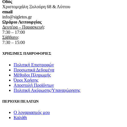
Οδός
Χριστομιχάλη Ξυλούρη 68 & Λύττου
email
info@sigletos.gr
Ωράριο Λειτουργίας
Δευτέρα – Παρασκευή
:
7:30 – 17:00
Σάββατο
:
7:30 – 15:00
ΧΡΗΣΙΜΕΣ ΠΛΗΡΟΦΟΡΙΕΣ
Πολιτική Επιστροφών
Προσωπικά Δεδομένα
Μέθοδοι Πληρωμής
Όροι Χρήσης
Αποστολή Προϊόντων
Πολιτική Ακύρωσης/Υπαναχώρησης
ΠΕΡΙΟΧΗ ΠΕΛΑΤΩΝ
Ο λογαριασμός μου
Καλάθι