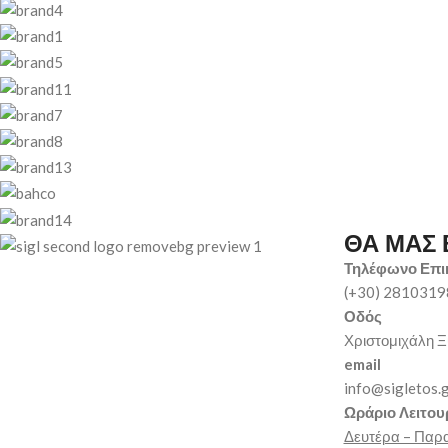
ΘΑ ΜΑΣ 
Τηλέφωνο Επι
(+30) 281031
Οδός
Χριστομιχάλη Ξ
email
info@sigletos.
Ωράριο Λειτου
Δευτέρα – Παρ