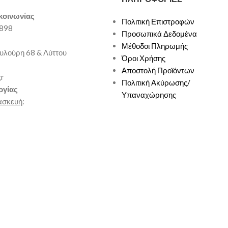
κοινωνίας
Πολιτική Επιστροφών
9898
Προσωπικά Δεδομένα
Μέθοδοι Πληρωμής
υλούρη 68 & Λύττου
Όροι Χρήσης
Αποστολή Προϊόντων
gr
Πολιτική Ακύρωσης/
ργίας
Υπαναχώρησης
ασκευή
: