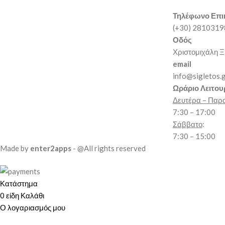
Τηλέφωνο Επι
(+30) 281031
Οδός
Χριστομιχάλη Ξ
email
info@sigletos.
Ωράριο Λειτου
Δευτέρα – Παρ
7:30 – 17:00
Σάββατο
:
7:30 – 15:00
Made by
enter2apps
- @All rights reserved
Κατάστημα
0
είδη
Καλάθι
Ο λογαριασμός μου