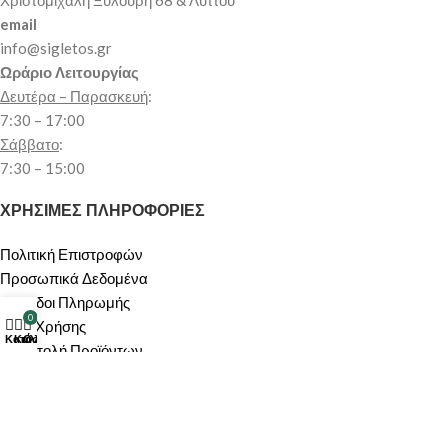
email
info@sigletos.gr
Ωράριο Λειτουργίας
Δευτέρα – Παρασκευή
:
7:30 – 17:00
Σάββατο
:
7:30 – 15:00
ΧΡΗΣΙΜΕΣ ΠΛΗΡΟΦΟΡΙΕΣ
Πολιτική Επιστροφών
Προσωπικά Δεδομένα
Μέθοδοι Πληρωμής
0
Όροι Χρήσης
Κατάστημα
Καλάθι
Ο λογαριασμός μου
Αποστολή Προϊόντων
Πολιτική Ακύρωσης/Υπαναχώρησης
ΠΕΡΙΟΧΗ ΠΕΛΑΤΩΝ