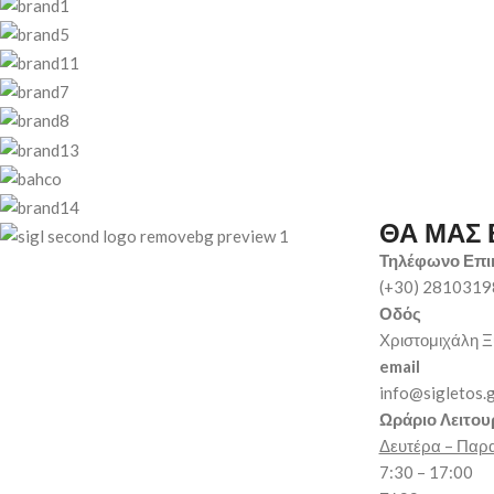
ΘΑ ΜΑΣ 
Τηλέφωνο Επι
(+30) 281031
Οδός
Χριστομιχάλη Ξ
email
info@sigletos.
Ωράριο Λειτου
Δευτέρα – Παρ
7:30 – 17:00