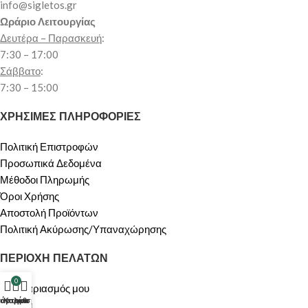
info@sigletos.gr
Ωράριο Λειτουργίας
Δευτέρα – Παρασκευή
:
7:30 – 17:00
Σάββατο
:
7:30 – 15:00
ΧΡΗΣΙΜΕΣ ΠΛΗΡΟΦΟΡΙΕΣ
Πολιτική Επιστροφών
Προσωπικά Δεδομένα
Μέθοδοι Πληρωμής
Όροι Χρήσης
Αποστολή Προϊόντων
Πολιτική Ακύρωσης/Υπαναχώρησης
ΠΕΡΙΟΧΗ ΠΕΛΑΤΩΝ
0
Ο λογαριασμός μου
τάστημα
λογαριασμός μου
Καλάθι
Καλάθι