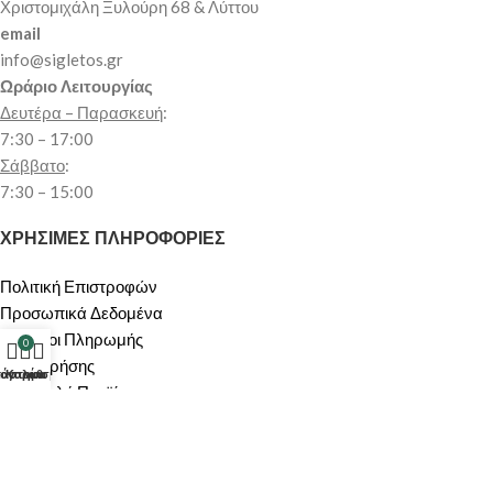
Χριστομιχάλη Ξυλούρη 68 & Λύττου
email
info@sigletos.gr
Ωράριο Λειτουργίας
Δευτέρα – Παρασκευή
:
7:30 – 17:00
Σάββατο
:
7:30 – 15:00
ΧΡΗΣΙΜΕΣ ΠΛΗΡΟΦΟΡΙΕΣ
Πολιτική Επιστροφών
Προσωπικά Δεδομένα
Μέθοδοι Πληρωμής
0
Όροι Χρήσης
τάστημα
λογαριασμός μου
Καλάθι
Αποστολή Προϊόντων
Πολιτική Ακύρωσης/Υπαναχώρησης
ΠΕΡΙΟΧΗ ΠΕΛΑΤΩΝ