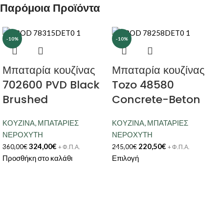
Παρόμοια Προϊόντα
-10%
-10%
Μπαταρία κουζίνας
Μπαταρία κουζίνας
702600 PVD Black
Tozo 48580
Brushed
Concrete-Beton
ΚΟΥΖΙΝΑ
,
ΜΠΑΤΑΡΙΕΣ
ΚΟΥΖΙΝΑ
,
ΜΠΑΤΑΡΙΕΣ
ΝΕΡΟΧΥΤΗ
ΝΕΡΟΧΥΤΗ
324,00
€
220,50
€
360,00
€
245,00
€
+ Φ.Π.Α.
+ Φ.Π.Α.
Προσθήκη στο καλάθι
Επιλογή