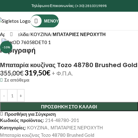
Τηλέφωνο Επικοινωνίας: (+30) 2810319898
ΜΕΝΟΎ
Αρχική σελίδα
ΚΟΥΖΙΝΑ
ΜΠΑΤΑΡΙΕΣ ΝΕΡΟΧΥΤΗ
Κάντε κλικ για μεγέθυνση
-10%
Περιγραφή
Μπαταρία κουζίνας Tozo 48780 Brushed Gold
319,50
€
355,00
€
+ Φ.Π.Α.
Σε απόθεμα
ΠΡΟΣΘΉΚΗ ΣΤΟ ΚΑΛΆΘΙ
Προσθήκη για Σύγκριση
Κωδικός προϊόντος:
214-48780-201
Κατηγορίες:
ΚΟΥΖΙΝΑ
,
ΜΠΑΤΑΡΙΕΣ ΝΕΡΟΧΥΤΗ
Μπαταρία κουζίνας Tozo 48780 Brushed Gold