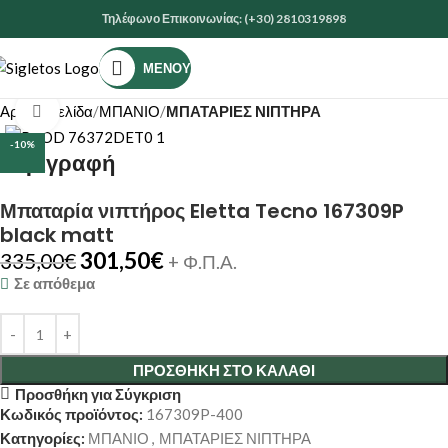
Τηλέφωνο Επικοινωνίας: (+30) 2810319898
ΜΕΝΟΎ
Αρχική σελίδα
ΜΠΑΝΙΟ
ΜΠΑΤΑΡΙΕΣ ΝΙΠΤΗΡΑ
Κάντε κλικ για μεγέθυνση
-10%
Περιγραφή
Μπαταρία νιπτήρος Eletta Tecno 167309P
black matt
301,50
€
335,00
€
+ Φ.Π.Α.
Σε απόθεμα
ΠΡΟΣΘΉΚΗ ΣΤΟ ΚΑΛΆΘΙ
Προσθήκη για Σύγκριση
Κωδικός προϊόντος:
167309P-400
Κατηγορίες:
ΜΠΑΝΙΟ
,
ΜΠΑΤΑΡΙΕΣ ΝΙΠΤΗΡΑ