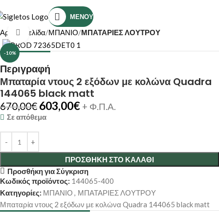
Τηλέφωνο Επικοινωνίας: (+30) 2810319898
ΜΕΝΟΎ
Αρχική σελίδα
ΜΠΑΝΙΟ
ΜΠΑΤΑΡΙΕΣ ΛΟΥΤΡΟΥ
Κάντε κλικ για μεγέθυνση
-10%
Περιγραφή
Μπαταρία ντους 2 εξόδων με κολώνα Quadra
144065 black matt
603,00
€
670,00
€
+ Φ.Π.Α.
Σε απόθεμα
ΠΡΟΣΘΉΚΗ ΣΤΟ ΚΑΛΆΘΙ
Προσθήκη για Σύγκριση
Κωδικός προϊόντος:
144065-400
Κατηγορίες:
ΜΠΑΝΙΟ
,
ΜΠΑΤΑΡΙΕΣ ΛΟΥΤΡΟΥ
Μπαταρία ντους 2 εξόδων με κολώνα Quadra 144065 black matt