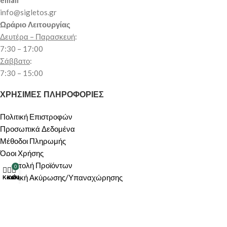
email
info@sigletos.gr
Ωράριο Λειτουργίας
Δευτέρα – Παρασκευή
:
7:30 – 17:00
Σάββατο
:
7:30 – 15:00
ΧΡΗΣΙΜΕΣ ΠΛΗΡΟΦΟΡΙΕΣ
Πολιτική Επιστροφών
Προσωπικά Δεδομένα
Μέθοδοι Πληρωμής
Όροι Χρήσης
Αποστολή Προϊόντων
0
Πολιτική Ακύρωσης/Υπαναχώρησης
Κατάστημα
Καλάθι
Ο λογαριασμός μου
ΠΕΡΙΟΧΗ ΠΕΛΑΤΩΝ
Ο λογαριασμός μου