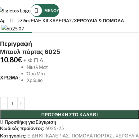
Τηλέφωνο Επικοινωνίας: (+30) 2810319898
ΜΕΝΟΎ
Αρχική σελίδα
ΕΙΔΗ ΚΙΓΚΑΛΕΡΙΑΣ
ΧΕΡΟΥΛΙΑ & ΠΟΜΟΛΑ
Κάντε κλικ για μεγέθυνση
Περιγραφή
Μπουλ πόρτας 6025
10,80
€
+ Φ.Π.Α.
Νίκελ Ματ
Όρο Ματ
ΧΡΏΜΑ
Χρώμιο
ΠΡΟΣΘΉΚΗ ΣΤΟ ΚΑΛΆΘΙ
Προσθήκη για Σύγκριση
Κωδικός προϊόντος:
6025-25
Κατηγορίες:
ΕΙΔΗ ΚΙΓΚΑΛΕΡΙΑΣ
,
ΠΟΜΟΛΑ ΠΟΡΤΑΣ
,
ΧΕΡΟΥΛΙΑ