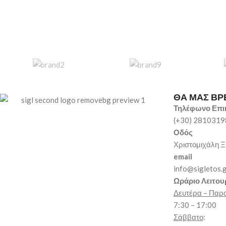
ΘΑ ΜΑΣ ΒΡ
Τηλέφωνο Επι
(+30) 281031
Οδός
Χριστομιχάλη Ξ
email
info@sigletos.
Ωράριο Λειτου
Δευτέρα – Παρ
7:30 – 17:00
Σάββατο
: