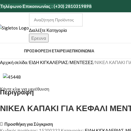
Τηλέφωνο Επικοινωνίας : (+30) 2810319898
Διαλέξτε Κατηγορία
Ερευνα
ΑΤΗΓΟΡΙΕΣ
ΠΡΟΣΦΟΡΕΣ
Η ΕΤΑΙΡΕΊΑ
ΕΠΙΚΟΙΝΩΝΊΑ
Αρχική σελίδα
ΕΙΔΗ ΚΙΓΚΑΛΕΡΙΑΣ
ΜΕΝΤΕΣΕΣ
ΝΙΚΕΛ ΚΑΠΑΚΙ Γ
Κάντε κλικ για μεγέθυνση
Περιγραφή
ΝΙΚΕΛ ΚΑΠΑΚΙ ΓΙΑ ΚΕΦΑΛΙ ΜΕΝ
Προσθήκη για Σύγκριση
Κωδικός προϊόντος:
15200333
Κατηγορίες:
ΕΙΔΗ ΚΙΓΚΑΛΕΡΙΑΣ
,
Μ