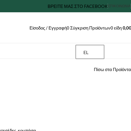
ΒΡΕΙΤΕ ΜΑΣ ΣΤΟ FACEBOOK
ΕΠΙΚΟΙΝΩΝΊΑ
Είσοδος / Εγγραφή
0
Σύγκριση Προϊόντων
0
είδη
0,0
EL
Πίσω στα Προϊόντα
τεσέδες, κομπάσα