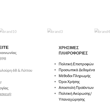
ΕΙΤΕ
ΧΡΗΣΙΜΕΣ
κοινωνίας
ΠΛΗΡΟΦΟΡΙΕΣ
9898
Πολιτική Επιστροφών
Προσωπικά Δεδομένα
υλούρη 68 & Λύττου
Μέθοδοι Πληρωμής
Όροι Χρήσης
gr
Αποστολή Προϊόντων
ργίας
Πολιτική Ακύρωσης/
ασκευή
:
Υπαναχώρησης