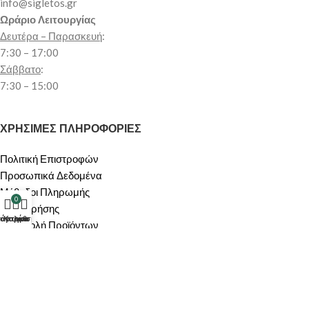
info@sigletos.gr
Ωράριο Λειτουργίας
Δευτέρα – Παρασκευή
:
7:30 – 17:00
Σάββατο
:
7:30 – 15:00
ΧΡΗΣΙΜΕΣ ΠΛΗΡΟΦΟΡΙΕΣ
Πολιτική Επιστροφών
Προσωπικά Δεδομένα
Μέθοδοι Πληρωμής
0
Όροι Χρήσης
τάστημα
λογαριασμός μου
Καλάθι
Αποστολή Προϊόντων
Πολιτική Ακύρωσης/Υπαναχώρησης
ΠΕΡΙΟΧΗ ΠΕΛΑΤΩΝ
Ο λογαριασμός μου