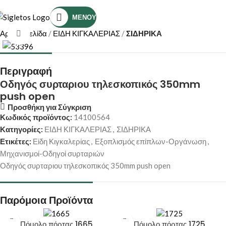
Τηλέφωνο Επικοινωνίας: (+30) 2810319898
ΜΕΝΟΎ
Αρχική σελίδα
ΕΙΔΗ ΚΙΓΚΑΛΕΡΙΑΣ
ΣΙΔΗΡΙΚΑ
Κάντε κλικ για μεγέθυνση
Περιγραφή
Οδηγός συρταριου τηλεσκοπικός 350mm
push open
Προσθήκη για Σύγκριση
Κωδικός προϊόντος:
14100564
Κατηγορίες:
ΕΙΔΗ ΚΙΓΚΑΛΕΡΙΑΣ
,
ΣΙΔΗΡΙΚΑ
Ετικέτες:
Είδη Κιγκαλερίας
,
Εξοπλισμός επίπλων-Οργάνωση
,
Μηχανισμοί-Οδηγοί συρταριών
Οδηγός συρταριου τηλεσκοπικός 350mm push open
Παρόμοια Προϊόντα
Πόμολο πόρτας 1665
Πόμολο πόρτας 1725