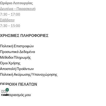
Ωράριο Λειτουργίας
Δευτέρα – Παρασκευή
:
7:30 – 17:00
Σάββατο
:
7:30 – 15:00
ΧΡΗΣΙΜΕΣ ΠΛΗΡΟΦΟΡΙΕΣ
Πολιτική Επιστροφών
Προσωπικά Δεδομένα
Μέθοδοι Πληρωμής
Όροι Χρήσης
Αποστολή Προϊόντων
Πολιτική Ακύρωσης/Υπαναχώρησης
ΠΕΡΙΟΧΗ ΠΕΛΑΤΩΝ
0
Ο λογαριασμός μου
Κατάστημα
Καλάθι
Ο λογαριασμός μου
Καλάθι