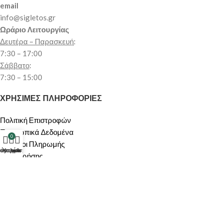
email
info@sigletos.gr
Ωράριο Λειτουργίας
Δευτέρα – Παρασκευή
:
7:30 – 17:00
Σάββατο
:
7:30 – 15:00
ΧΡΗΣΙΜΕΣ ΠΛΗΡΟΦΟΡΙΕΣ
Πολιτική Επιστροφών
Προσωπικά Δεδομένα
0
Μέθοδοι Πληρωμής
τάστημα
λογαριασμός μου
Καλάθι
Όροι Χρήσης
Αποστολή Προϊόντων
Πολιτική Ακύρωσης/Υπαναχώρησης
ΠΕΡΙΟΧΗ ΠΕΛΑΤΩΝ
Ο λογαριασμός μου