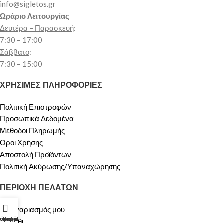
info@sigletos.gr
Ωράριο Λειτουργίας
Δευτέρα – Παρασκευή
:
7:30 – 17:00
Σάββατο
:
7:30 – 15:00
ΧΡΗΣΙΜΕΣ ΠΛΗΡΟΦΟΡΙΕΣ
Πολιτική Επιστροφών
Προσωπικά Δεδομένα
Μέθοδοι Πληρωμής
Όροι Χρήσης
Αποστολή Προϊόντων
Πολιτική Ακύρωσης/Υπαναχώρησης
ΠΕΡΙΟΧΗ ΠΕΛΑΤΩΝ
Ο λογαριασμός μου
τάστημα
λογαριασμός μου
Καλάθι
Καλάθι