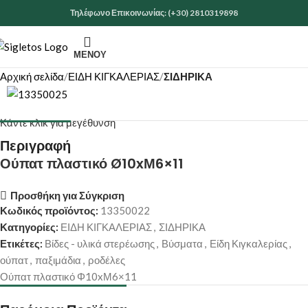
Τηλέφωνο Επικοινωνίας: (+30) 2810319898
ΜΕΝΟΎ
Αρχική σελίδα
ΕΙΔΗ ΚΙΓΚΑΛΕΡΙΑΣ
ΣΙΔΗΡΙΚΑ
Κάντε κλικ για μεγέθυνση
Περιγραφή
Ούπατ πλαστικό Ø10xΜ6×11
Προσθήκη για Σύγκριση
Κωδικός προϊόντος:
13350022
Κατηγορίες:
ΕΙΔΗ ΚΙΓΚΑΛΕΡΙΑΣ
,
ΣΙΔΗΡΙΚΑ
Ετικέτες:
Βίδες - υλικά στερέωσης
,
Βύσματα
,
Είδη Κιγκαλερίας
,
ούπατ
,
παξιμάδια
,
ροδέλες
Ούπατ πλαστικό Φ10xΜ6×11