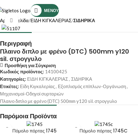
Τηλέφωνο Επικοινωνίας: (+30) 2810319898
ΜΕΝΟΎ
Αρχική σελίδα
ΕΙΔΗ ΚΙΓΚΑΛΕΡΙΑΣ
ΣΙΔΗΡΙΚΑ
Κάντε κλικ για μεγέθυνση
Περιγραφή
Πλαινο διπλο με φρένο (DTC) 500mm y120
sil. στρογγυλο
Προσθήκη για Σύγκριση
Κωδικός προϊόντος:
14100425
Κατηγορίες:
ΕΙΔΗ ΚΙΓΚΑΛΕΡΙΑΣ
,
ΣΙΔΗΡΙΚΑ
Ετικέτες:
Είδη Κιγκαλερίας
,
Εξοπλισμός επίπλων-Οργάνωση
,
Μηχανισμοί-Οδηγοί συρταριών
Πλαινο διπλο με φρένο (DTC) 500mm y120 sil. στρογγυλο
Παρόμοια Προϊόντα
Πόμολο πόρτας 1745
Πόμολο πόρτας 1745C