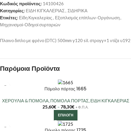
Κωδικός προϊόντος:
14100426
Κατηγορίες:
ΕΙΔΗ ΚΙΓΚΑΛΕΡΙΑΣ
,
ΣΙΔΗΡΙΚΑ
Ετικέτες:
Είδη Κιγκαλερίας
,
Εξοπλισμός επίπλων-Οργάνωση
,
Μηχανισμοί-Οδηγοί συρταριών
Πλαινο διπλο με φρένο (DTC) 500mm y120 sil. στρογγ+1 ντίζα υ192
Παρόμοια Προϊόντα
Πόμολο πόρτας 1665
ΧΕΡΟΥΛΙΑ & ΠΟΜΟΛΑ
,
ΠΟΜΟΛΑ ΠΟΡΤΑΣ
,
ΕΙΔΗ ΚΙΓΚΑΛΕΡΙΑΣ
25,60
€
–
78,30
€
+ Φ.Π.Α.
ΕΠΙΛΟΓΉ
Πόμολο πόρτας 1725