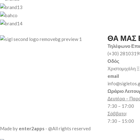
ΘΑ ΜΑΣ 
Τηλέφωνο Επι
(+30) 281031
Οδός
Χριστομιχάλη Ξ
email
info@sigletos.
Ωράριο Λειτου
Δευτέρα – Παρ
7:30 – 17:00
Σάββατο
:
7:30 – 15:00
Made by
enter2apps
- @All rights reserved