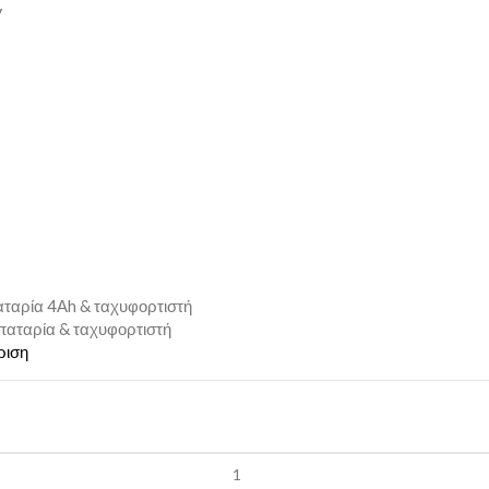
V
αταρία 4Αh & ταχυφορτιστή
παταρία & ταχυφορτιστή
ριση