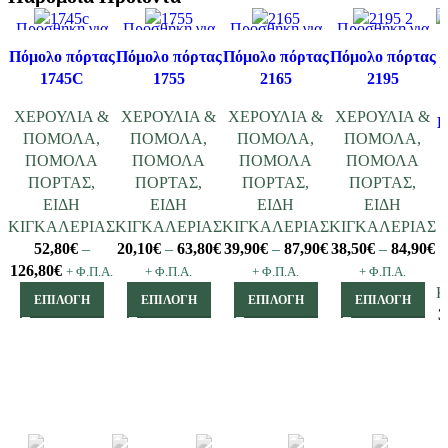
Προσθήκη για
Προσθήκη για
Προσθήκη για
Προσθήκη για
Σύγκριση
Σύγκριση
Σύγκριση
Σύγκριση
Πόμολο πόρτας
Πόμολο πόρτας
Πόμολο πόρτας
Πόμολο πόρτας
Γρήγορη
Γρήγορη
Γρήγορη
Γρήγορη
1745C
1755
2165
2195
προβολή
προβολή
προβολή
προβολή
ΧΕΡΟΥΛΙΑ &
ΧΕΡΟΥΛΙΑ &
ΧΕΡΟΥΛΙΑ &
ΧΕΡΟΥΛΙΑ &
Π
ΠΟΜΟΛΑ
,
ΠΟΜΟΛΑ
,
ΠΟΜΟΛΑ
,
ΠΟΜΟΛΑ
,
ΠΟΜΟΛΑ
ΠΟΜΟΛΑ
ΠΟΜΟΛΑ
ΠΟΜΟΛΑ
ΠΟΡΤΑΣ
,
ΠΟΡΤΑΣ
,
ΠΟΡΤΑΣ
,
ΠΟΡΤΑΣ
,
ΕΙΔΗ
ΕΙΔΗ
ΕΙΔΗ
ΕΙΔΗ
ΚΙΓΚΑΛΕΡΙΑΣ
ΚΙΓΚΑΛΕΡΙΑΣ
ΚΙΓΚΑΛΕΡΙΑΣ
ΚΙΓΚΑΛΕΡΙΑΣ
52,80
€
–
20,10
€
–
63,80
€
39,90
€
–
87,90
€
38,50
€
–
84,90
€
126,80
€
+ Φ.Π.Α.
+ Φ.Π.Α.
+ Φ.Π.Α.
+ Φ.Π.Α.
Κ
ΕΠΙΛΟΓΉ
ΕΠΙΛΟΓΉ
ΕΠΙΛΟΓΉ
ΕΠΙΛΟΓΉ
3