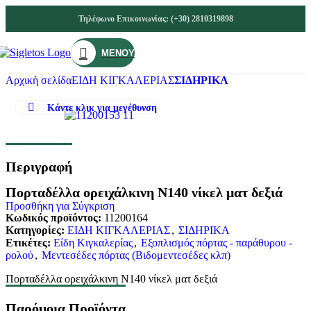
Τηλέφωνο Επικοινωνίας: (+30) 2810319898
ΜΕΝΟΎ
Αρχική σελίδα
ΕΙΔΗ ΚΙΓΚΑΛΕΡΙΑΣ
ΣΙΔΗΡΙΚΑ
Κάντε κλικ για μεγέθυνση
Περιγραφή
Πορταδέλλα ορειχάλκινη Ν140 νίκελ ματ δεξιά
Προσθήκη για Σύγκριση
Κωδικός προϊόντος:
11200164
Κατηγορίες:
ΕΙΔΗ ΚΙΓΚΑΛΕΡΙΑΣ
,
ΣΙΔΗΡΙΚΑ
Ετικέτες:
Είδη Κιγκαλερίας
,
Εξοπλισμός πόρτας - παράθυρου -
ρολού
,
Μεντεσέδες πόρτας (Βιδομεντεσέδες κλπ)
Πορταδέλλα ορειχάλκινη Ν140 νίκελ ματ δεξιά
Παρόμοια Προϊόντα