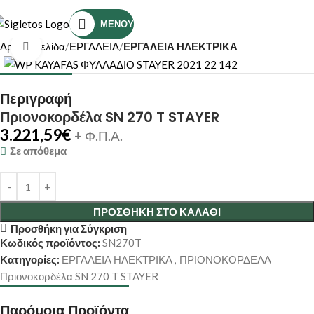
Τηλέφωνο Επικοινωνίας: (+30) 2810319898
ΜΕΝΟΎ
Αρχική σελίδα
ΕΡΓΑΛΕΙΑ
ΕΡΓΑΛΕΙΑ ΗΛΕΚΤΡΙΚΑ
Κάντε κλικ για μεγέθυνση
Περιγραφή
Πριονοκορδέλα SN 270 T STAYER
3.221,59
€
+ Φ.Π.Α.
Σε απόθεμα
ΠΡΟΣΘΉΚΗ ΣΤΟ ΚΑΛΆΘΙ
Προσθήκη για Σύγκριση
Κωδικός προϊόντος:
SN270T
Κατηγορίες:
ΕΡΓΑΛΕΙΑ ΗΛΕΚΤΡΙΚΑ
,
ΠΡΙΟΝΟΚΟΡΔΕΛΑ
Πριονοκορδέλα SN 270 T STAYER
Παρόμοια Προϊόντα