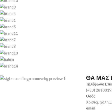
ΘΑ ΜΑΣ 
Τηλέφωνο Επι
(+30) 281031
Οδός
Χριστομιχάλη Ξ
email