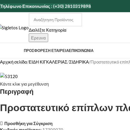
Τηλέφωνο Επικοινωνίας : (+30) 2810319898
Διαλέξτε Κατηγορία
Ερευνα
ΑΤΗΓΟΡΙΕΣ
ΠΡΟΣΦΟΡΕΣ
Η ΕΤΑΙΡΕΊΑ
ΕΠΙΚΟΙΝΩΝΊΑ
Αρχική σελίδα
ΕΙΔΗ ΚΙΓΚΑΛΕΡΙΑΣ
ΣΙΔΗΡΙΚΑ
Προστατευτικό επίπ
Κάντε κλικ για μεγέθυνση
Περιγραφή
Προστατευτικό επίπλων πλ
Προσθήκη για Σύγκριση
Κωδικός προϊόντος:
17300070