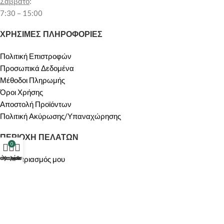
Σάββατο
:
7:30 – 15:00
ΧΡΗΣΙΜΕΣ ΠΛΗΡΟΦΟΡΙΕΣ
Πολιτική Επιστροφών
Προσωπικά Δεδομένα
Μέθοδοι Πληρωμής
Όροι Χρήσης
Αποστολή Προϊόντων
Πολιτική Ακύρωσης/Υπαναχώρησης
ΠΕΡΙΟΧΗ ΠΕΛΑΤΩΝ
0
τάστημα
λογαριασμός μου
Καλάθι
Ο λογαριασμός μου
Καλάθι
ΟΙ ΥΠΗΡΕΣΙΕΣ ΜΑΣ
ΠΡΟΣΦΟΡΕΣ