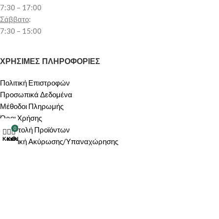
7:30 – 17:00
Σάββατο
:
7:30 – 15:00
ΧΡΗΣΙΜΕΣ ΠΛΗΡΟΦΟΡΙΕΣ
Πολιτική Επιστροφών
Προσωπικά Δεδομένα
Μέθοδοι Πληρωμής
Όροι Χρήσης
Αποστολή Προϊόντων
0
Κατάστημα
Καλάθι
Ο λογαριασμός μου
Πολιτική Ακύρωσης/Υπαναχώρησης
ΠΕΡΙΟΧΗ ΠΕΛΑΤΩΝ
Ο λογαριασμός μου
Καλάθι
ΟΙ ΥΠΗΡΕΣΙΕΣ ΜΑΣ