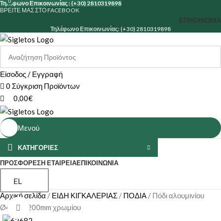
0
Τηλέφωνο Επικοινωνίας : (+30) 2810319898
ΒΡΕΙΤΕ ΜΑΣ ΣΤΟ FACEBOOK
ΕΠΙΚΟΙΝΩΝΊΑ
Τηλέφωνο Επικοινωνίας: (+30) 2810319898
Είσοδος / Εγγραφή
0
Σύγκριση Προϊόντων
0,00
€
Μενού
ΚΑΤΗΓΟΡΙΕΣ
ΠΡΟΣΦΟΡΕΣ
Η ΕΤΑΙΡΕΊΑ
ΕΠΙΚΟΙΝΩΝΊΑ
EL
Αρχική σελίδα
ΕΙΔΗ ΚΙΓΚΑΛΕΡΙΑΣ
ΠΟΔΙΑ
Πόδι αλουμινίου
Ø40mm 200mm χρωμίου
Κάντε κλικ για μεγέθυνση