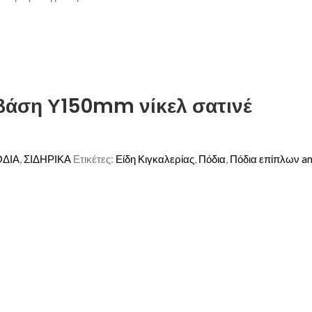
βάση Υ150mm νίκελ σατινέ
ΔΙΑ
,
ΣΙΔΗΡΙΚΑ
Ετικέτες:
Είδη Κιγκαλερίας
,
Πόδια
,
Πόδια επίπλων a