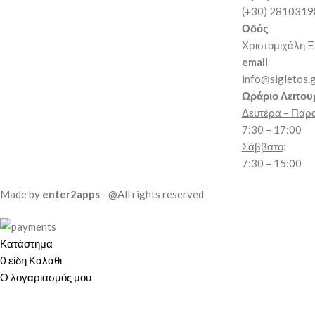
(+30) 281031
Οδός
Χριστομιχάλη Ξ
email
info@sigletos.
Ωράριο Λειτου
Δευτέρα – Παρ
7:30 – 17:00
Σάββατο
:
7:30 – 15:00
Made by
enter2apps
- @All rights reserved
Κατάστημα
0
είδη
Καλάθι
Ο λογαριασμός μου