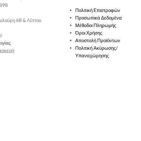
9898
Πολιτική Επιστροφών
Προσωπικά Δεδομένα
υλούρη 68 & Λύττου
Μέθοδοι Πληρωμής
Όροι Χρήσης
gr
Αποστολή Προϊόντων
ργίας
Πολιτική Ακύρωσης/
ασκευή
:
Υπαναχώρησης