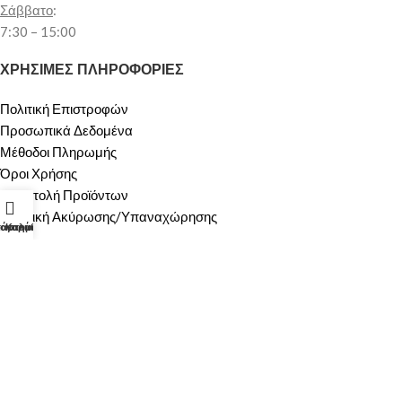
Σάββατο
:
7:30 – 15:00
ΧΡΗΣΙΜΕΣ ΠΛΗΡΟΦΟΡΙΕΣ
Πολιτική Επιστροφών
Προσωπικά Δεδομένα
Μέθοδοι Πληρωμής
Όροι Χρήσης
Αποστολή Προϊόντων
Πολιτική Ακύρωσης/Υπαναχώρησης
τάστημα
λογαριασμός μου
Καλάθι
ΠΕΡΙΟΧΗ ΠΕΛΑΤΩΝ
Ο λογαριασμός μου
Καλάθι
ΟΙ ΥΠΗΡΕΣΙΕΣ ΜΑΣ
ΠΡΟΣΦΟΡΕΣ